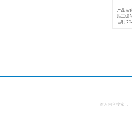
产品名
胜王编号
吉利 70