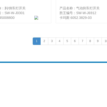
称：刹/倒车灯开关
产品名称：气动刹车灯开关
：SW-W-J0301
胜王编号：SW-W-J6912
45008800
卡玛斯 6052.3829-03
1
2
3
4
5
6
7
8
9
1