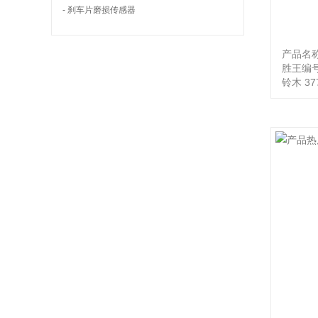
- 刹车片磨损传感器
产品名
胜王编号
铃木 377